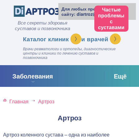
Для любых предложений по
Частые
сайту: diartroz@cp9.ru
проблемы
с
Все секреты здоровья
суставами
суставов и позвоночника
клиник
врачей
Врачи ревматологи и ортопеды, диагностические
центры и клиники по лечению суставов и
позвоночника
Заболевания
Ещё
Главная
Артроз
Артроз
Артроз коленного сустава – одна из наиболее