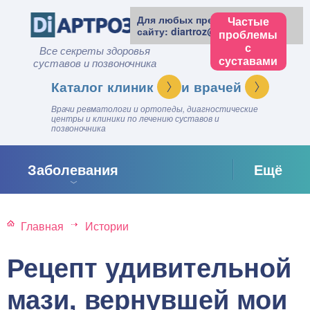
Для любых предложений по
Частые
сайту: diartroz@cp9.ru
проблемы
с
Все секреты здоровья
суставами
суставов и позвоночника
клиник
врачей
Врачи ревматологи и ортопеды, диагностические
центры и клиники по лечению суставов и
позвоночника
Заболевания
Ещё
Главная
Истории
Рецепт удивительной
мази, вернувшей мои