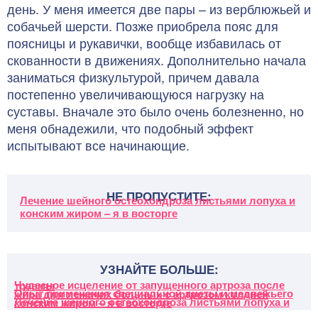
день. У меня имеется две пары – из верблюжьей и
собачьей шерсти. Позже приобрела пояс для
поясницы и рукавички, вообще избавилась от
скованности в движениях. Дополнительно начала
заниматься физкультурой, причем давала
постепенно увеличивающуюся нагрузку на
суставы. Вначале это было очень болезненно, но
меня обнадежили, что подобный эффект
испытывают все начинающие.
НЕ ПРОПУСТИТЕ:
Лечение шейного остеохондроза листьями лопуха и
конским жиром – я в восторге
УЗНАЙТЕ БОЛЬШЕ:
Чудесное исцеление от запущенного артроза после травмы
Опыт применения специальной диеты и медвежьего жира для лежачих больных с артрозом коленей
Лечение шейного остеохондроза листьями лопуха и конским жиром – я в восторге