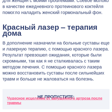
для женщин с моими проблемами. Соевое молоко
в качестве ежедневного протеинового коктейля
помогло наладить женский гормональный фон.
Красный лазер – терапия
дома
В дополнение назначили на больные суставы еще
и лазерную терапию, с помощью красного лазера.
Результат превзошел ожидания, которые были
скромными, так как я не сталкивалась с таким
методом лечения. С помощью красного лазера
можно восстановить суставы после сильнейших
травм и больше не жаловаться на болезнь.
НЕ ПРОПУСТИТЕ:
Чудесное исцеление от запущенного артроза после
травмы