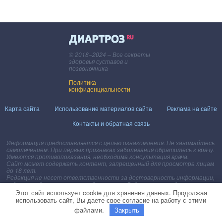
© 2018–2024 – Все секреты
здоровья суставов и
позвоночника
Политика
конфиденциальности
Карта сайта
Использование материалов сайта
Реклама на сайте
Контакты и обратная связь
Информация предоставляется с целью ознакомления. Не занимайтесь
самолечением. При первых признаках заболевания обратитесь к врачу.
Имеются противопоказания, необходима консультация врача.
Сайт может содержать контент, запрещенный для просмотра лицам
до 18 лет.
Редакция не несет ответственности за достоверность информации,
содержащейся в рекламных объявлениях. Редакция не предоставляет
справочной информации.
Этот сайт использует cookie для хранения данных. Продолжая
* - на правах рекламы.
использовать сайт, Вы даете свое согласие на работу с этими
файлами.
Закрыть
Присоединяйтесь к нашим