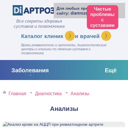
Для любых предложений по
Частые
сайту: diartroz@cp9.ru
проблемы
с
Все секреты здоровья
суставами
суставов и позвоночника
клиник
врачей
Врачи ревматологи и ортопеды, диагностические
центры и клиники по лечению суставов и
позвоночника
Заболевания
Ещё
Главная
Диагностика
Анализы
Анализы