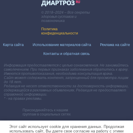
© 2018–2024 – Все секреты
здоровья суставов и
позвоночника
Политика
конфиденциальности
Карта сайта
Использование материалов сайта
Реклама на сайте
Контакты и обратная связь
Информация предоставляется с целью ознакомления. Не занимайтесь
самолечением. При первых признаках заболевания обратитесь к врачу.
Имеются противопоказания, необходима консультация врача.
Сайт может содержать контент, запрещенный для просмотра лицам
до 18 лет.
Редакция не несет ответственности за достоверность информации,
содержащейся в рекламных объявлениях. Редакция не предоставляет
справочной информации.
* - на правах рекламы.
Присоединяйтесь к нашим
группам в социальных сетях
ВКонтакте
Одноклассники
Facebook
Google+
Этот сайт использует cookie для хранения данных. Продолжая
использовать сайт, Вы даете свое согласие на работу с этими