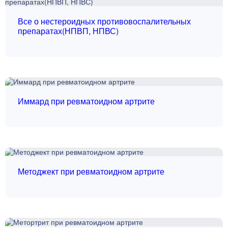
Все о нестероидных противовоспалительных
препаратах(НПВП, НПВС)
Иммард при ревматоидном артрите
Методжект при ревматоидном артрите