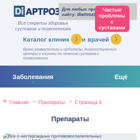
Для любых предложений по
Частые
сайту: diartroz@cp9.ru
проблемы
с
Все секреты здоровья
суставами
суставов и позвоночника
клиник
врачей
Врачи ревматологи и ортопеды, диагностические
центры и клиники по лечению суставов и
позвоночника
Заболевания
Ещё
Главная
Препараты
Страница 3
Препараты