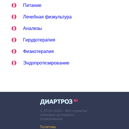
Питание
Лечебная физкультура
Анализы
Гирудотерапия
Физиотерапия
Эндопротезирование
© 2018–2024 – Все секреты
здоровья суставов и
позвоночника
Политика