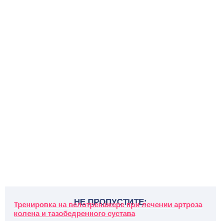
НЕ ПРОПУСТИТЕ:
Тренировка на велотренажере при лечении артроза
колена и тазобедренного сустава