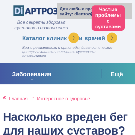
Для любых предложений по
Частые
сайту: diartroz@cp9.ru
проблемы
с
Все секреты здоровья
суставами
суставов и позвоночника
клиник
врачей
Врачи ревматологи и ортопеды, диагностические
центры и клиники по лечению суставов и
позвоночника
Заболевания
Ещё
Главная
Интересное о здоровье
Насколько вреден бег
для наших суставов?