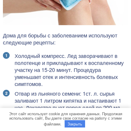
Дома для борьбы с заболеванием используют
следующие рецепты:
Холодный компресс. Лед заворачивают в
полотенце и прикладывают к воспаленному
участку на 15-20 минут. Процедура
уменьшает отек и интенсивность болевых
симптомов.
Отвар из льняного семени: 1ст. л. сырья
заливают 1 литром кипятка и настаивают 1
час. Лекарство пьют перед едой по 200 мл.
Этот сайт использует cookie для хранения данных. Продолжая
Прополис. Ингредиент в одинаковых
использовать сайт, Вы даете свое согласие на работу с этими
пропорциях смешивают со сливочным
файлами.
Закрыть
маслом. Принимают по 1 ч. л смеси трижды в