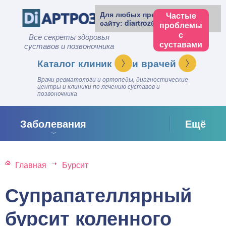
Для любых предложений по
Частые
сайту: diartroz@cp9.ru
проблемы
с
Все секреты здоровья
суставами
суставов и позвоночника
клиник
врачей
Врачи ревматологи и ортопеды, диагностические
центры и клиники по лечению суставов и
позвоночника
Заболевания
Ещё
Главная
Бурсит
Супрапателлярный
бурсит коленного