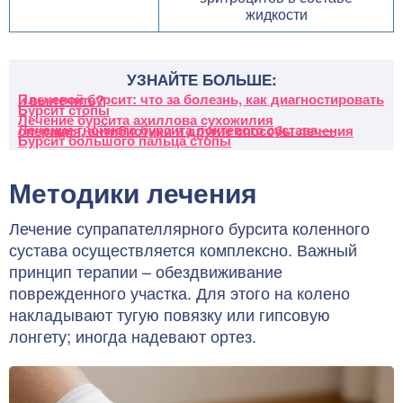
жидкости
УЗНАЙТЕ БОЛЬШЕ:
Плечевой бурсит: что за болезнь, как диагностировать и вылечить?
Бурсит стопы
Лечение бурсита ахиллова сухожилия
Лечение гнойного бурсита локтевого сустава — операция, антибиотики и другие способы лечения
Бурсит большого пальца стопы
Методики лечения
Лечение супрапателлярного бурсита коленного
сустава осуществляется комплексно. Важный
принцип терапии – обездвиживание
поврежденного участка. Для этого на колено
накладывают тугую повязку или гипсовую
лонгету; иногда надевают ортез.