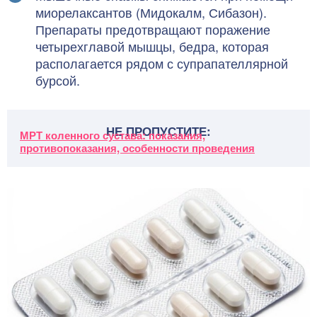
миорелаксантов (Мидокалм, Сибазон).
Препараты предотвращают поражение
четырехглавой мышцы, бедра, которая
располагается рядом с супрапателлярной
бурсой.
НЕ ПРОПУСТИТЕ:
МРТ коленного сустава: показания,
противопоказания, особенности проведения