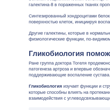
галектина-8 в пораженных тканях про
Синтезированный хондроцитами белок 
поверхностью клеток, инициируя восп
Другие галектины, которые в нормал
физиологические функции, по-видимому
Гликобиология помож
Ране группа доктора Тогеля продемон
патогенеза артроза и впервые обознач
поддерживающие воспаление сустава
изучает функции и стр
Гликобиология
которые способны влиять на протекан
взаимодействия с углеводсвязывающим