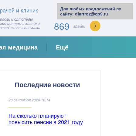
87
Для любых предложений по
рачей и клиник
клиник
сайту: diartroz@cp9.ru
ологи и ортопеды,
869
кие центры и клиники
врачей
уставов и позвоночника
ая медицина
Ещё
Последние новости
20 сентября 2020 16:14
На сколько планируют
повысить пенсии в 2021 году