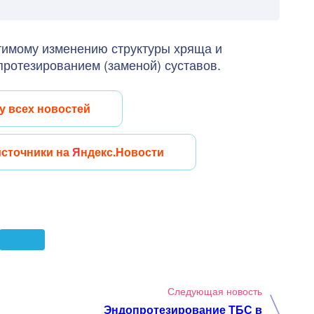
атимому изменению структуры хряща и
протезированием (заменой) суставов.
у всех новостей
источники на
Я
ндекс.Новости
Следующая новость
Эндопротезирование ТБС в