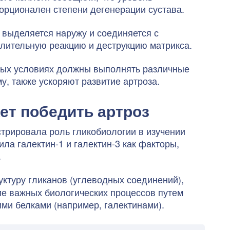
порционален степени дегенерации сустава.
выделяется наружу и соединяется с
алительную реакцию и деструкцию матрикса.
ьных условиях должны выполнять различные
, также ускоряют развитие артроза.
ет победить артроз
стрировала роль гликобиологии в изучении
ила галектин-1 и галектин-3 как факторы,
.
уктуру гликанов (углеводных соединений),
ие важных биологических процессов путем
и белками (например, галектинами).